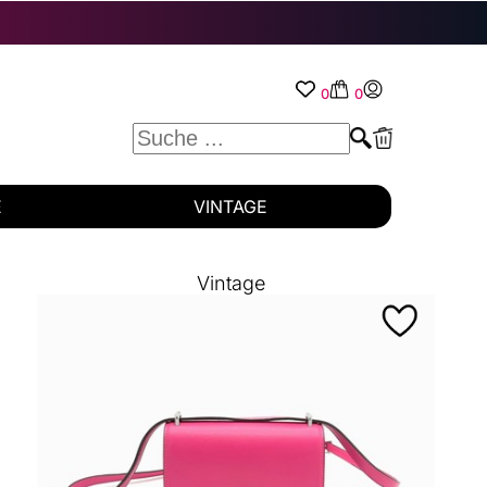
0
0
E
VINTAGE
Vintage