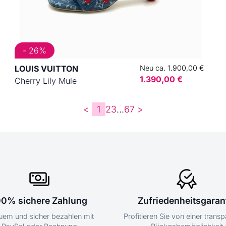
- 26%
LOUIS VUITTON
Neu ca. 1.900,00 €
1.390,00 €
Cherry Lily Mule
<
1
2
3
...
6
7
>
00% sichere Zahlung
Zufriedenheitsgaran
em und sicher bezahlen mit
Profitieren Sie von einer trans