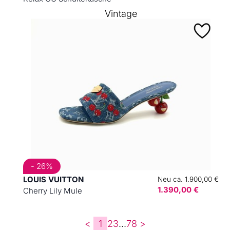
Vintage
- 26%
LOUIS VUITTON
Neu ca. 1.900,00 €
1.390,00 €
Cherry Lily Mule
<
1
2
3
...
7
8
>