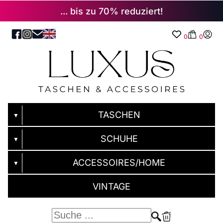
... bis zu 70% reduziert!
0
0
TASCHEN
▼
SCHUHE
▼
ACCESSOIRES/HOME
▼
VINTAGE