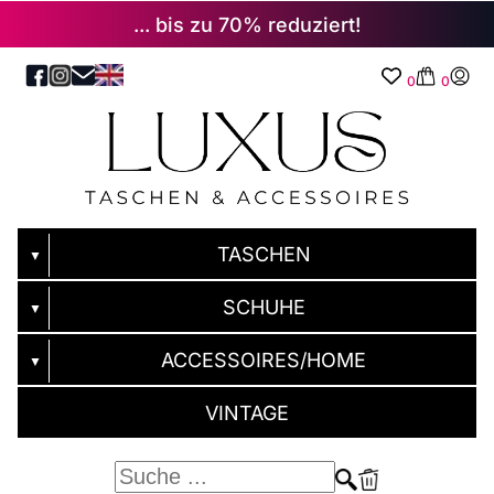
... bis zu 70% reduziert!
0
0
TASCHEN
▼
SCHUHE
▼
ACCESSOIRES/HOME
▼
VINTAGE