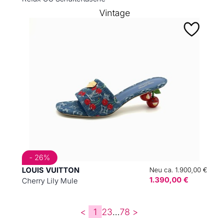
Vintage
- 26%
LOUIS VUITTON
Neu ca. 1.900,00 €
1.390,00 €
Cherry Lily Mule
<
1
2
3
...
7
8
>