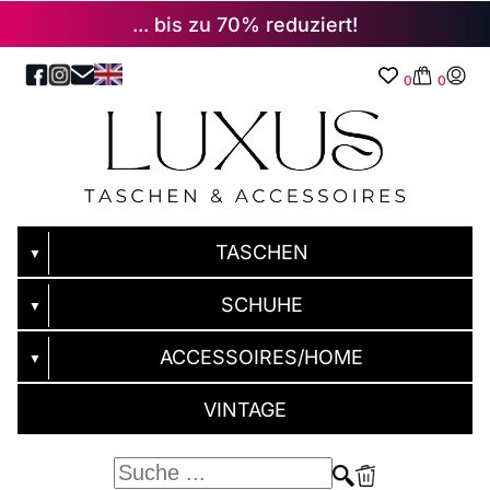
... bis zu 70% reduziert!
0
0
TASCHEN
▼
SCHUHE
▼
ACCESSOIRES/HOME
▼
VINTAGE