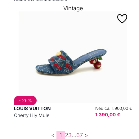
Vintage
- 26%
LOUIS VUITTON
Neu ca. 1.900,00 €
1.390,00 €
Cherry Lily Mule
<
1
2
3
...
6
7
>