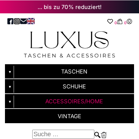
... bis zu 70% reduziert!
0
0
TASCHEN
▼
SCHUHE
▼
ACCESSOIRES/HOME
▼
VINTAGE