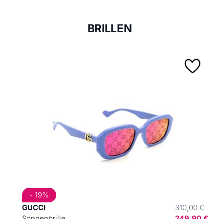
BRILLEN
- 19%
GUCCI
310,00 €
Sonnenbrille
249,90 €