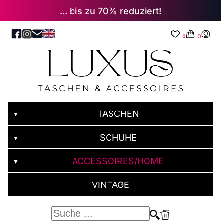
... bis zu 70% reduziert!
0
0
TASCHEN
▼
SCHUHE
▼
ACCESSOIRES/HOME
▼
VINTAGE