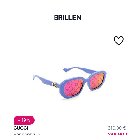
BRILLEN
- 19%
GUCCI
310,00 €
Sonnenbrille
249,90 €