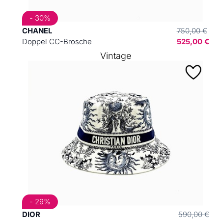
- 30%
CHANEL
750,00 €
Doppel CC-Brosche
525,00 €
Vintage
- 29%
DIOR
590,00 €