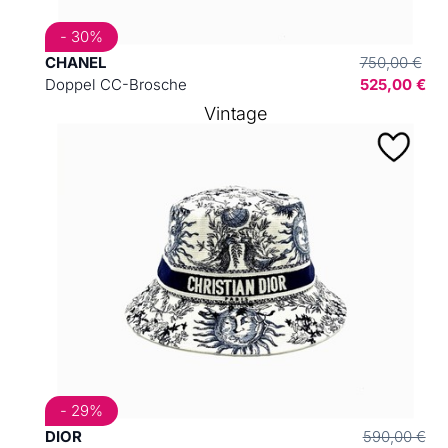
- 30%
CHANEL
750,00 €
Doppel CC-Brosche
525,00 €
Vintage
- 29%
DIOR
590,00 €