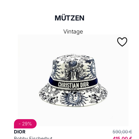
MÜTZEN
Vintage
- 29%
DIOR
590,00 €
Bobby Fischerhut
415,00 €