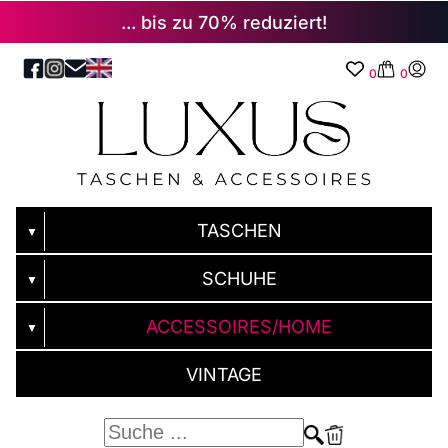
... bis zu 70% reduziert!
0
0
TASCHEN
▼
SCHUHE
▼
ACCESSOIRES/HOME
▼
VINTAGE