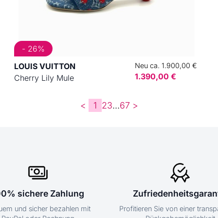
- 26%
LOUIS VUITTON
Neu ca. 1.900,00 €
1.390,00 €
Cherry Lily Mule
<
1
2
3
...
6
7
>
00% sichere Zahlung
Zufriedenheitsgaran
em und sicher bezahlen mit
Profitieren Sie von einer trans