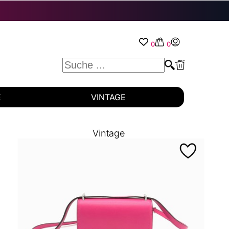
0
0
E
VINTAGE
Vintage