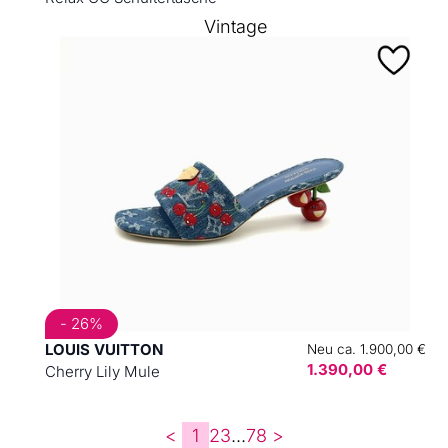
Vintage
- 26%
LOUIS VUITTON
Neu ca. 1.900,00 €
1.390,00 €
Cherry Lily Mule
<
1
2
3
...
7
8
>