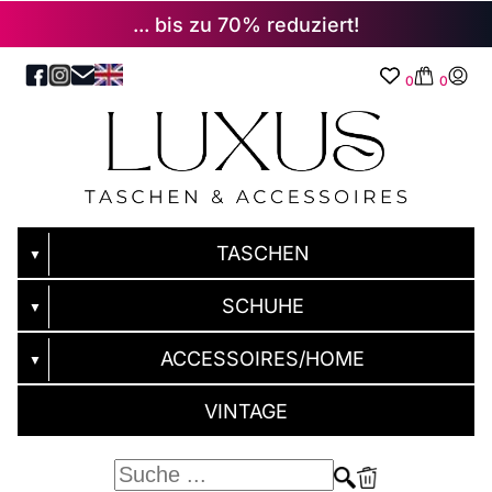
... bis zu 70% reduziert!
0
0
TASCHEN
▼
SCHUHE
▼
ACCESSOIRES/HOME
▼
VINTAGE