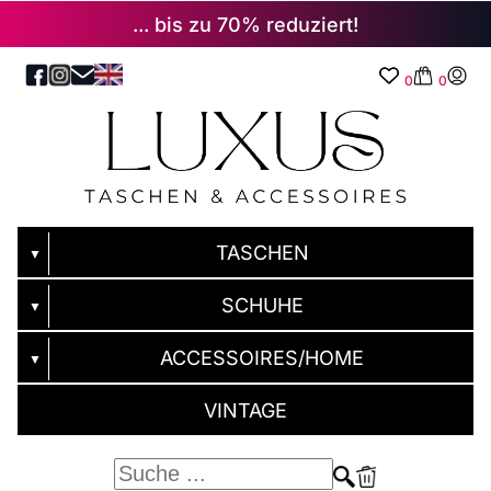
... bis zu 70% reduziert!
0
0
TASCHEN
▼
SCHUHE
▼
ACCESSOIRES/HOME
▼
VINTAGE