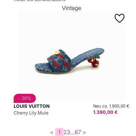
Vintage
- 26%
LOUIS VUITTON
Neu ca. 1.900,00 €
1.390,00 €
Cherry Lily Mule
<
1
2
3
...
6
7
>