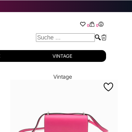
0
0
E
VINTAGE
Vintage