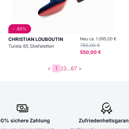
- 49%
CHRISTIAN LOUBOUTIN
Neu ca. 1.095,00 €
790,00 €
Turela 85 Stiefeletten
550,00 €
<
1
2
3
...
6
7
>
00% sichere Zahlung
Zufriedenheitsgaran