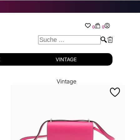
0
0
E
VINTAGE
Vintage