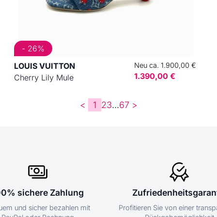
- 26%
LOUIS VUITTON
Neu ca. 1.900,00 €
1.390,00 €
Cherry Lily Mule
<
1
2
3
...
6
7
>
00% sichere Zahlung
Zufriedenheitsgaran
em und sicher bezahlen mit
Profitieren Sie von einer trans