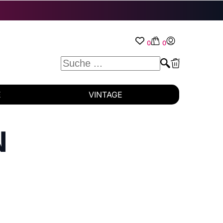
0
0
E
VINTAGE
N