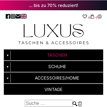
... bis zu 70% reduziert!
0
0
TASCHEN
▼
SCHUHE
▼
ACCESSOIRES/HOME
▼
VINTAGE