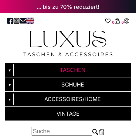
... bis zu 70% reduziert!
0
0
TASCHEN
▼
SCHUHE
▼
ACCESSOIRES/HOME
▼
VINTAGE