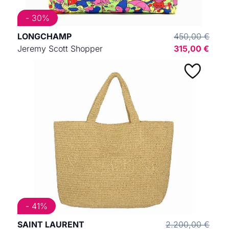
- 30%
LONGCHAMP
450,00 €
Jeremy Scott Shopper
315,00 €
- 41%
SAINT LAURENT
2.200,00 €