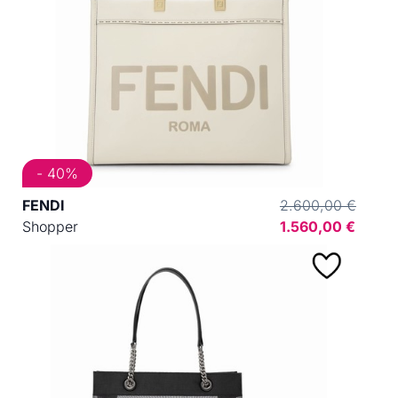
- 40%
FENDI
2.600,00 €
Shopper
1.560,00 €