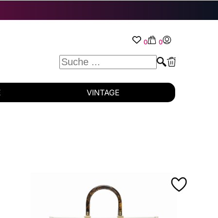
0
0
E
VINTAGE