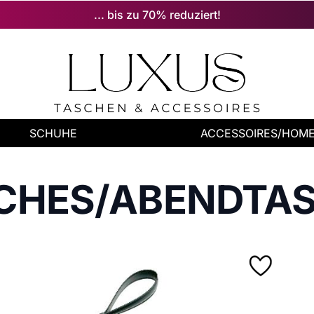
... bis zu 70% reduziert!
SCHUHE
ACCESSOIRES/HOM
CHES/ABENDTA