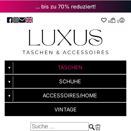
... bis zu 70% reduziert!
0
0
TASCHEN
▼
SCHUHE
▼
ACCESSOIRES/HOME
▼
VINTAGE