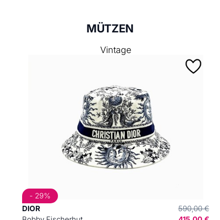
MÜTZEN
Vintage
- 29%
DIOR
590,00 €
Bobby Fischerhut
415,00 €