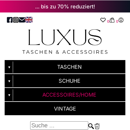
... bis zu 70% reduziert!
0
0
TASCHEN
▼
SCHUHE
▼
ACCESSOIRES/HOME
▼
VINTAGE