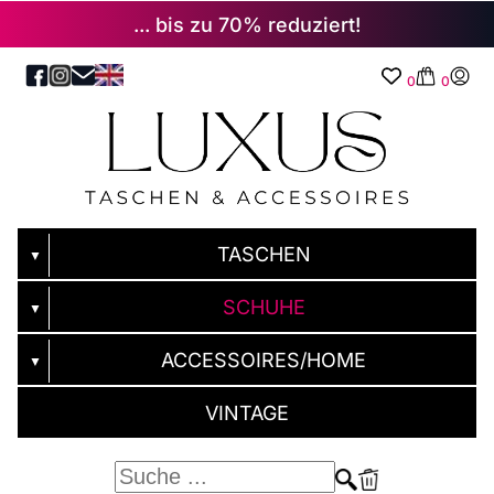
... bis zu 70% reduziert!
0
0
TASCHEN
▼
SCHUHE
▼
ACCESSOIRES/HOME
▼
VINTAGE