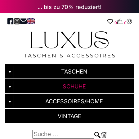
... bis zu 70% reduziert!
0
0
TASCHEN
▼
SCHUHE
▼
ACCESSOIRES/HOME
▼
VINTAGE