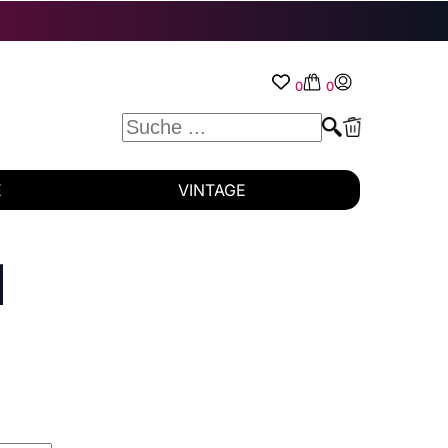
0
0
E
VINTAGE
N