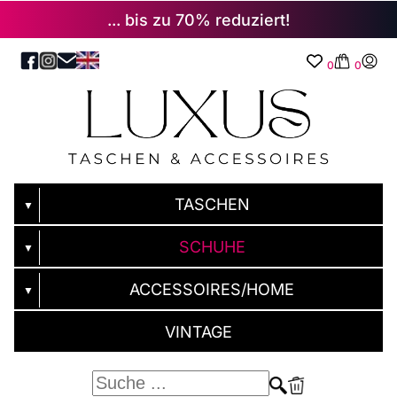
... bis zu 70% reduziert!
0
0
TASCHEN
▼
SCHUHE
▼
ACCESSOIRES/HOME
▼
VINTAGE