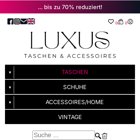
... bis zu 70% reduziert!
0
0
TASCHEN
▼
SCHUHE
▼
ACCESSOIRES/HOME
▼
VINTAGE