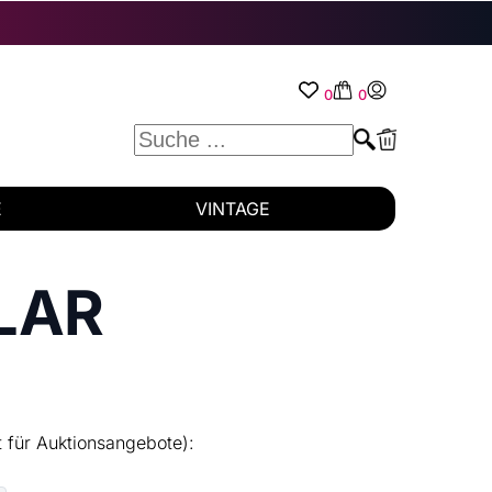
0
0
E
VINTAGE
LAR
t für Auktionsangebote):