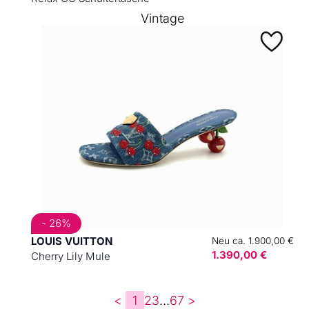
Vintage
- 26%
LOUIS VUITTON
Neu ca. 1.900,00 €
1.390,00 €
Cherry Lily Mule
<
1
2
3
...
6
7
>