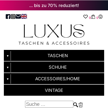
... bis zu 70% reduziert!
0
0
TASCHEN
▼
SCHUHE
▼
ACCESSOIRES/HOME
▼
VINTAGE