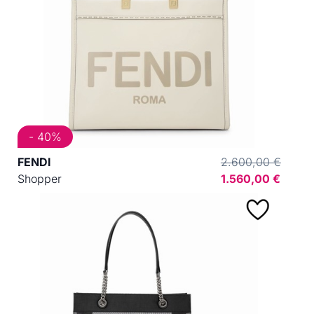
- 40%
FENDI
2.600,00 €
Shopper
1.560,00 €