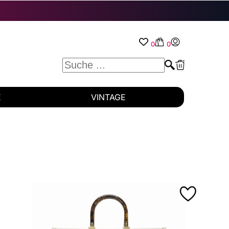
0
0
E
VINTAGE