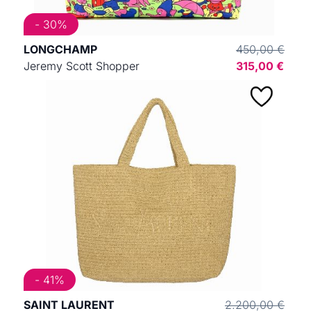
- 30%
LONGCHAMP
450,00 €
Jeremy Scott Shopper
315,00 €
- 41%
SAINT LAURENT
2.200,00 €