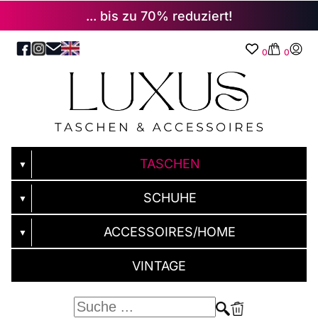
... bis zu 70% reduziert!
0
0
TASCHEN
▼
SCHUHE
▼
ACCESSOIRES/HOME
▼
VINTAGE