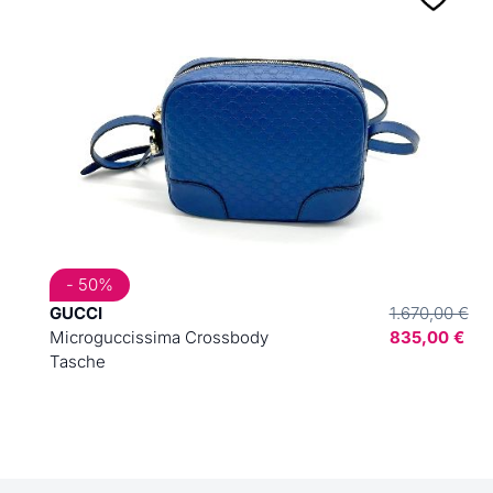
- 50%
GUCCI
1.670,00 €
Microguccissima Crossbody
835,00 €
Tasche