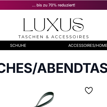
... bis zu 70% reduziert!
SCHUHE
ACCESSOIRES/HOM
CHES/ABENDTA