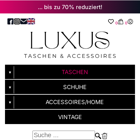
... bis zu 70% reduziert!
0
0
TASCHEN
▼
SCHUHE
▼
ACCESSOIRES/HOME
▼
VINTAGE