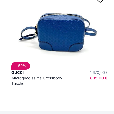
- 50%
GUCCI
1.670,00 €
Microguccissima Crossbody
835,00 €
Tasche