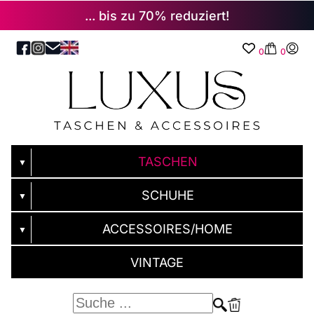
... bis zu 70% reduziert!
0
0
TASCHEN
▼
SCHUHE
▼
ACCESSOIRES/HOME
▼
VINTAGE