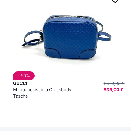
- 50%
GUCCI
1.670,00 €
Microguccissima Crossbody
835,00 €
Tasche