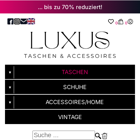
... bis zu 70% reduziert!
0
0
TASCHEN
▼
SCHUHE
▼
ACCESSOIRES/HOME
▼
VINTAGE