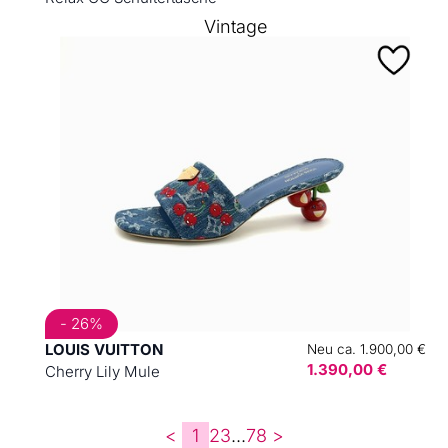
Vintage
- 26%
LOUIS VUITTON
Neu ca. 1.900,00 €
1.390,00 €
Cherry Lily Mule
<
1
2
3
...
7
8
>