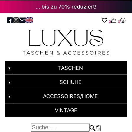
... bis zu 70% reduziert!
0
0
TASCHEN
▼
SCHUHE
▼
ACCESSOIRES/HOME
▼
VINTAGE