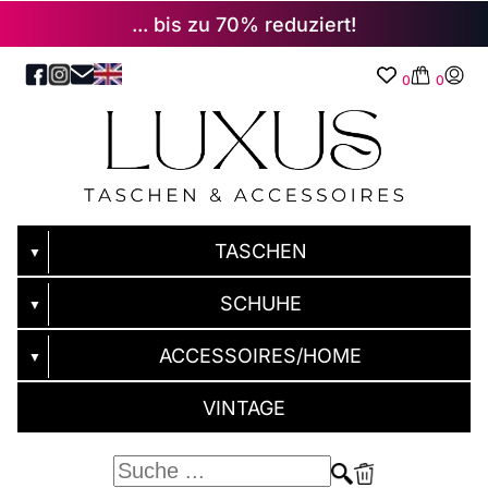
... bis zu 70% reduziert!
0
0
TASCHEN
▼
SCHUHE
▼
ACCESSOIRES/HOME
▼
VINTAGE