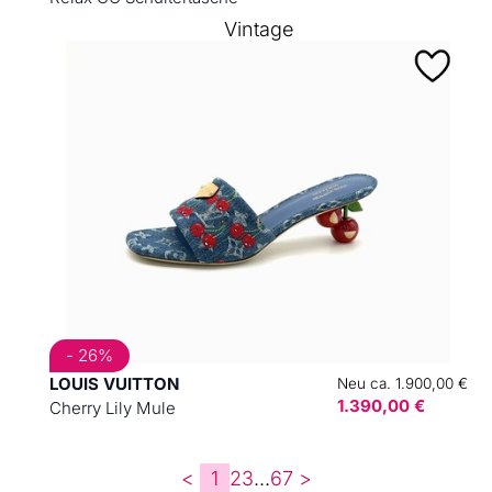
Vintage
- 26%
LOUIS VUITTON
Neu ca. 1.900,00 €
1.390,00 €
Cherry Lily Mule
<
1
2
3
...
6
7
>