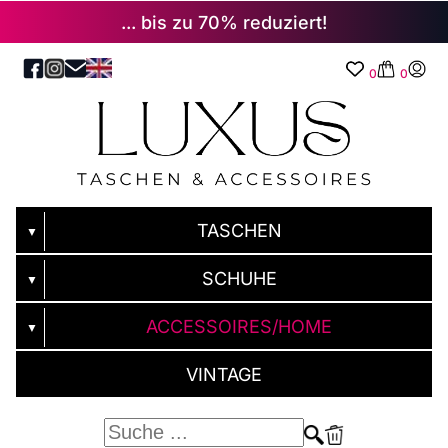
... bis zu 70% reduziert!
0
0
TASCHEN
▼
SCHUHE
▼
ACCESSOIRES/HOME
▼
VINTAGE