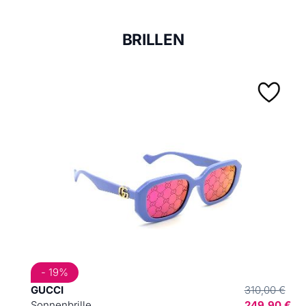
BRILLEN
- 19%
GUCCI
310,00 €
Sonnenbrille
249,90 €