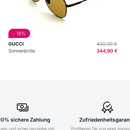
- 19%
GUCCI
430,00 €
Sonnenbrille
344,90 €
00% sichere Zahlung
Zufriedenheitsgaran
em und sicher bezahlen mit
Profitieren Sie von einer trans