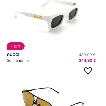
- 19%
GUCCI
430,00 €
Sonnenbrille
344,90 €