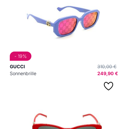
- 19%
GUCCI
310,00 €
Sonnenbrille
249,90 €