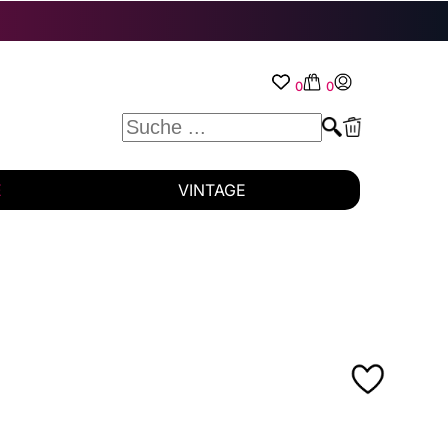
0
0
E
VINTAGE