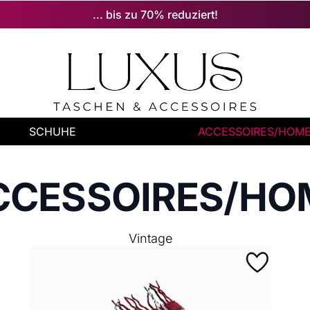
... bis zu 70% reduziert!
SCHUHE
ACCESSOIRES/HOM
CCESSOIRES/HO
Vintage