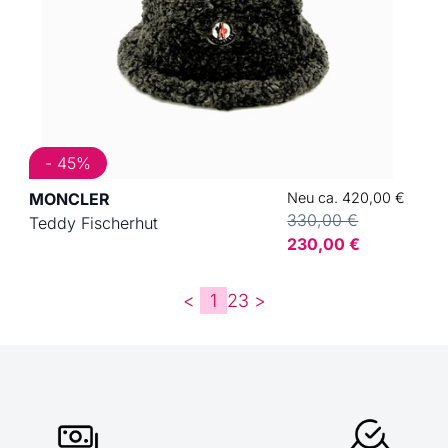
- 45%
MONCLER
Neu ca. 420,00 €
330,00 €
Teddy Fischerhut
230,00 €
<
1
2
3
>