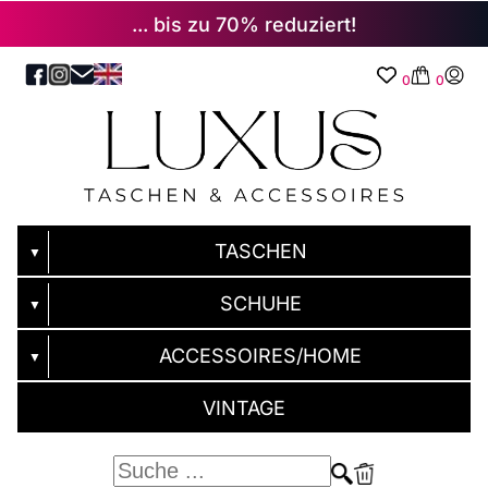
... bis zu 70% reduziert!
0
0
TASCHEN
▼
SCHUHE
▼
ACCESSOIRES/HOME
▼
VINTAGE